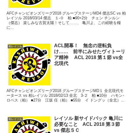
AFCチャンピオンズリーグ2018 グループステージMD4 傑志SC vs 柏
レイソル 2018/03/14 傑志 １-０ 柏 ■90+2分 チェン チンルン
（傑志） 楽しみな古賀太陽！そして……、 亀川よ、この経験を糧
に...
ACL開幕！ 無念の逆転負
柏レイソル
け…… 前半にみせたヴィトーリ
ア精神 ACL 2018 第１節 vs全
北現代
AFCチャンピオンズリーグ2018 グループステージMD１ 全北現代モ
ータース vs 柏レイソル 2018/02/13 全北 3-２ 柏 ■10分 ハモン･
ロペス（柏） ■27分 江坂 任（柏） ■55分 イ ドングッ（全北）...
レイソル 新サイドバック 亀川に
柏レイソル
必要なこと ACL 2018 第３節
vs 傑志ＳＣ