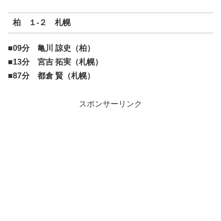
柏 １-２ 札幌
■09分 亀川 諒史（柏）
■13分 宮吉 拓実（札幌）
■87分 都倉 賢（札幌）
スポンサーリンク