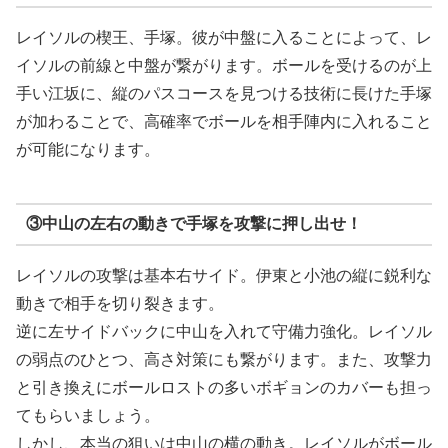
レイソルの楔王、手塚。彼が中盤に入ることによって、レ
イソルの前線と中盤が繋がります。ボールを受けるのが上
手い江坂に、縦のパスコースを見つける技術に長けた手塚
が加わることで、高確率でボールを相手陣内に入れること
が可能になります。
③中山の左右の動きで手塚を攻撃に押し出せ！
レイソルの攻撃は基本右サイド。伊東と小池の縦に鋭利な
動きで相手を切り裂きます。
逆に左サイドバックに中山を入れて守備力強化。レイソル
の弱点のひとつ、高さ対策にも繋がります。また、攻撃力
と引き換えにボールロストの多いボギョンのカバーも担っ
てもらいましょう。
しかし、本当の狙いは中山の横の動き。レイソルがボール