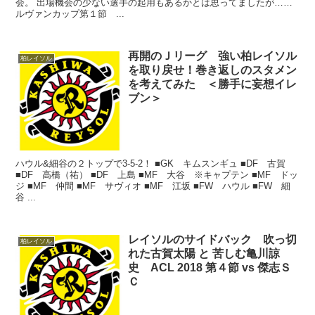
会。 出場機会の少ない選手の起用もあるかとは思ってましたが……
ルヴァンカップ第１節 ...
再開のＪリーグ 強い柏レイソル
柏レイソル
を取り戻せ！巻き返しのスタメン
を考えてみた ＜勝手に妄想イレ
ブン＞
ハウル&細谷の２トップで3-5-2！ ■GK キムスンギュ ■DF 古賀
■DF 高橋（祐） ■DF 上島 ■MF 大谷 ※キャプテン ■MF ドッ
ジ ■MF 仲間 ■MF サヴィオ ■MF 江坂 ■FW ハウル ■FW 細
谷 ...
レイソルのサイドバック 吹っ切
柏レイソル
れた古賀太陽 と 苦しむ亀川諒
史 ACL 2018 第４節 vs 傑志Ｓ
Ｃ