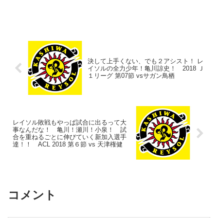
決して上手くない、でも２アシスト！ レ
イソルの全力少年！亀川諒史！ 2018 Ｊ
１リーグ 第07節 vsサガン鳥栖
レイソル敗戦もやっぱ試合に出るって大
事なんだな！ 亀川！瀬川！小泉！ 試
合を重ねるごとに伸びていく新加入選手
達！！ ACL 2018 第６節 vs 天津権健
コメント