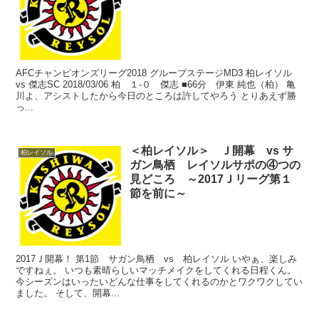
AFCチャンピオンズリーグ2018 グループステージMD3 柏レイソル
vs 傑志SC 2018/03/06 柏 １-０ 傑志 ■66分 伊東 純也（柏） 亀
川よ、アシストしたから今日のところは許してやろう とりあえず勝
っ...
＜柏レイソル＞ Ｊ開幕 vs サ
柏レイソル
ガン鳥栖 レイソルサポの④つの
見どころ ～2017Ｊリーグ第１
節を前に～
2017Ｊ開幕！ 第1節 サガン鳥栖 vs 柏レイソル いやぁ、楽しみ
ですねぇ。 いつも素晴らしいマッチメイクをしてくれる日程くん。
今シーズンはいったいどんな仕事をしてくれるのかとワクワクしてい
ました。 そして、開幕...