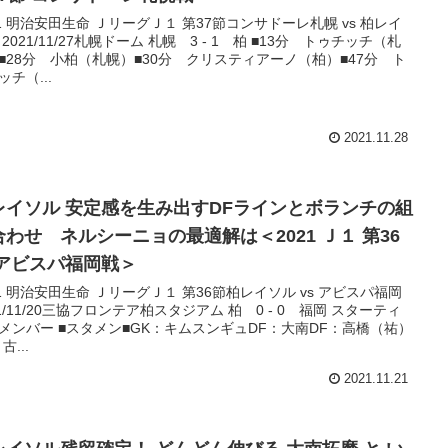
21 明治安田生命 ＪリーグＪ１ 第37節コンサドーレ札幌 vs 柏レイ
 2021/11/27札幌ドーム 札幌 3 - 1 柏 ■13分 トゥチッチ（札
■28分 小柏（札幌）■30分 クリスティアーノ（柏）■47分 ト
ッチ（...
2021.11.28
レイソル 安定感を生み出すDFラインとボランチの組
合わせ ネルシーニョの最適解は＜2021 Ｊ１ 第36
 アビスパ福岡戦＞
21 明治安田生命 ＪリーグＪ１ 第36節柏レイソル vs アビスパ福岡
21/11/20三協フロンテア柏スタジアム 柏 0 - 0 福岡 スターティ
メンバー ■スタメン■GK：キムスンギュDF：大南DF：高橋（祐）
古...
2021.11.21