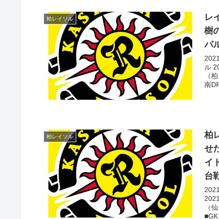
レ
柏レイソル
樹
パ
20
ル 2
（柏
南DF
柏
柏レイソル
せ
イド
台
20
20
（仙
■GK