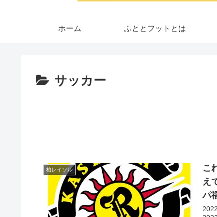
ホーム
ふととフットとは
サッカー
こ
柏レイソル
え
パ
20