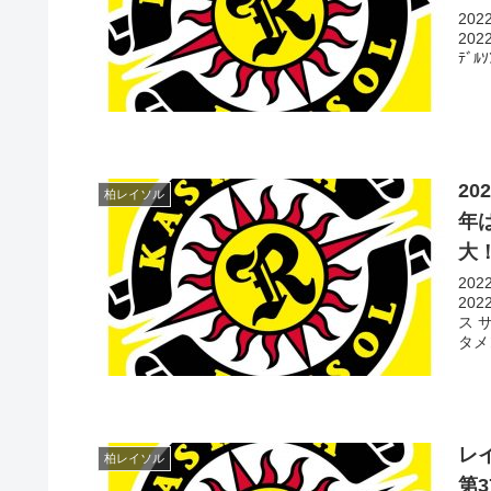
20
20
ﾃﾞ
2
柏レイソル
年
大
20
20
ス 
タメン
レ
柏レイソル
第