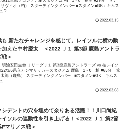
22/3/12三協フロンテア柏スタジアム 柏 1 - 0 福岡 ■29分 マテ
 サヴィオ（柏） スターティングメンバー ■スタメン■GK：キムス
D...
2022.03.15
戦も 新たなチャレンジを感じて。レイソルに横の動
を加えた中村慶太 ＜2022 Ｊ１ 第3節 鹿島アントラ
ズ戦＞
22 明治安田生命 ＪリーグＪ１ 第3節鹿島アントラーズ vs 柏レイソ
2022/3/6県立カシマサッカースタジアム 鹿島 1 - 0 柏 ■65分 荒
遼太郎（鹿島） スターティングメンバー ■スタメン■GK：キムス
...
2022.03.08
クシデントの穴を埋めて余りある活躍！！川口尚紀
レイソルの連動性を引き上げる！＜2022 Ｊ１ 第2節
浜Fマリノス戦＞