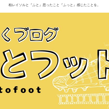
柏レイソルと『ふと』思ったこと『ふっと』感じたことを。