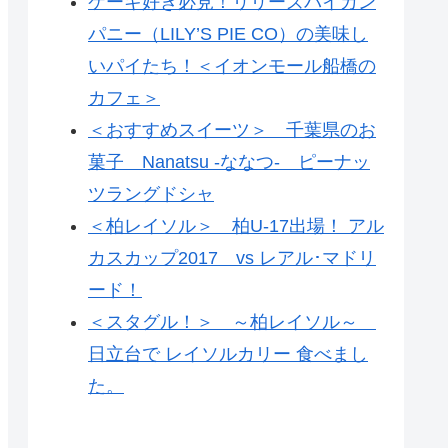
ケーキ好き必見！リリーズパイカン
パニー（LILY’S PIE CO）の美味し
いパイたち！＜イオンモール船橋の
カフェ＞
＜おすすめスイーツ＞ 千葉県のお
菓子 Nanatsu -ななつ- ピーナッ
ツラングドシャ
＜柏レイソル＞ 柏U-17出場！ アル
カスカップ2017 vs レアル･マドリ
ード！
＜スタグル！＞ ～柏レイソル～
日立台で レイソルカリー 食べまし
た。