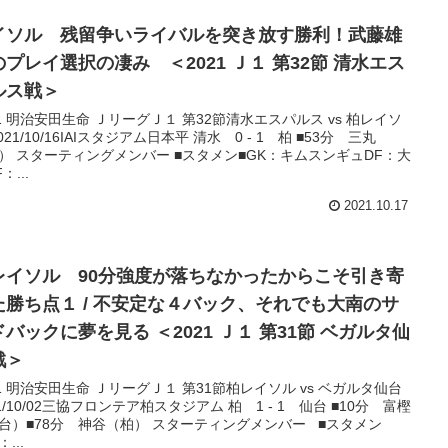
イソル 残留争いライバルを突き放す勝利！武藤雄
のプレイ選択の凄み ＜2021 Ｊ１ 第32節 清水エス
ルス戦＞
21 明治安田生命 ＪリーグＪ１ 第32節清水エスパルス vs 柏レイソ
021/10/16IAIスタジアム日本平 清水 0 - 1 柏 ■53分 三丸
） スターティングメンバー ■スタメン■GK：キムスンギュDF：大
：...
2021.10.17
レイソル 90分強度が落ちなかったからこそ引き寄
た勝ち点１ / 不安定な４バック、それでも大南のサ
バックに夢を見る ＜2021 Ｊ１ 第31節 ベガルタ仙
戦＞
21 明治安田生命 ＪリーグＪ１ 第31節柏レイソル vs ベガルタ仙台
21/10/02三協フロンテア柏スタジアム 柏 1 - 1 仙台 ■10分 富樫
台）■78分 神谷（柏） スターティングメンバー ■スタメン
：...