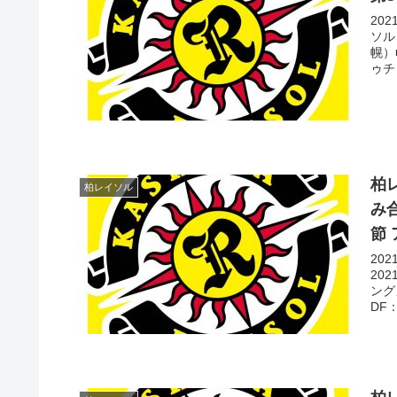
20
ソル
幌）
ゥチ
柏
柏レイソル
み
節
20
20
ング
DF：