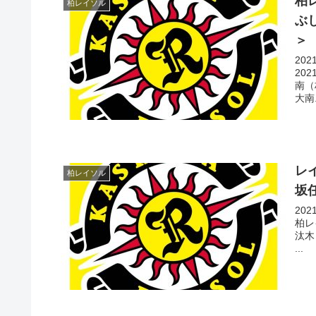
柏
柏レイソル
ぶし
20
20
南（
大南.
レ
柏レイソル
坂
20
柏レ
汰木
...