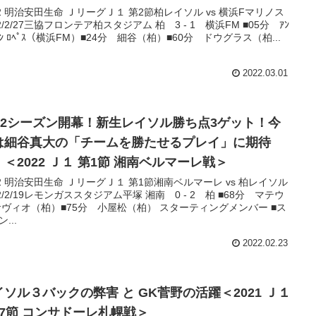
22 明治安田生命 ＪリーグＪ１ 第2節柏レイソル vs 横浜Fマリノス
22/2/27三協フロンテア柏スタジアム 柏 3 - 1 横浜FM ■05分 ｱﾝ
ﾙｿﾝ ﾛﾍﾟｽ（横浜FM）■24分 細谷（柏）■60分 ドウグラス（柏...
2022.03.01
022シーズン開幕！新生レイソル勝ち点3ゲット！今
は細谷真大の「チームを勝たせるプレイ」に期待
！＜2022 Ｊ１ 第1節 湘南ベルマーレ戦＞
22 明治安田生命 ＪリーグＪ１ 第1節湘南ベルマーレ vs 柏レイソル
22/2/19レモンガススタジアム平塚 湘南 0 - 2 柏 ■68分 マテウ
サヴィオ（柏）■75分 小屋松（柏） スターティングメンバー ■ス
...
2022.02.23
イソル３バックの弊害 と GK菅野の活躍＜2021 Ｊ１
37節 コンサドーレ札幌戦＞