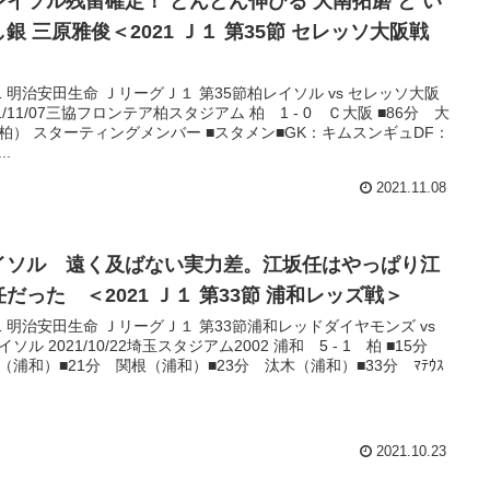
レイソル残留確定！ どんどん伸びる 大南拓磨 と い
銀 三原雅俊＜2021 Ｊ１ 第35節 セレッソ大阪戦
＞
21 明治安田生命 ＪリーグＪ１ 第35節柏レイソル vs セレッソ大阪
21/11/07三協フロンテア柏スタジアム 柏 1 - 0 Ｃ大阪 ■86分 大
柏） スターティングメンバー ■スタメン■GK：キムスンギュDF：
..
2021.11.08
イソル 遠く及ばない実力差。江坂任はやっぱり江
任だった ＜2021 Ｊ１ 第33節 浦和レッズ戦＞
21 明治安田生命 ＪリーグＪ１ 第33節浦和レッドダイヤモンズ vs
イソル 2021/10/22埼玉スタジアム2002 浦和 5 - 1 柏 ■15分
（浦和）■21分 関根（浦和）■23分 汰木（浦和）■33分 ﾏﾃｳｽ
2021.10.23