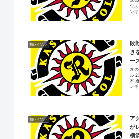
20
ウス
ンギュ
敗
柏レイソル
き
ー
20
ル 
木 
ンギュ
ア
柏レイソル
が
横