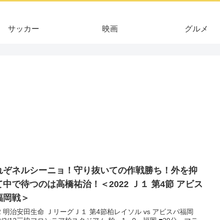
サッカー
映画
グルメ
れぞネルシーニョ！守り抜いての作戦勝ち！外を抑
て中で待つのは高橋祐治！＜2022 Ｊ１ 第4節 アビス
福岡戦＞
22 明治安田生命 ＪリーグＪ１ 第4節柏レイソル vs アビスパ福岡