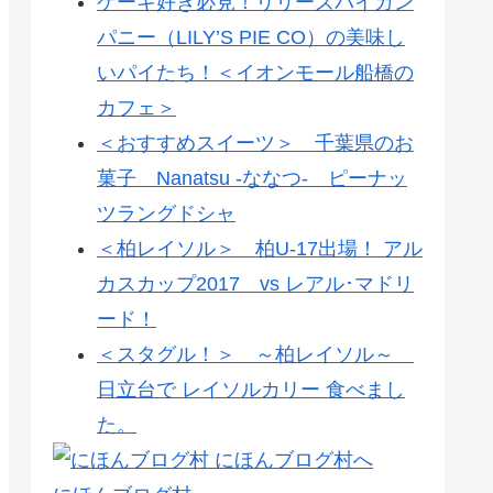
ケーキ好き必見！リリーズパイカン
パニー（LILY’S PIE CO）の美味し
いパイたち！＜イオンモール船橋の
カフェ＞
＜おすすめスイーツ＞ 千葉県のお
菓子 Nanatsu -ななつ- ピーナッ
ツラングドシャ
＜柏レイソル＞ 柏U-17出場！ アル
カスカップ2017 vs レアル･マドリ
ード！
＜スタグル！＞ ～柏レイソル～
日立台で レイソルカリー 食べまし
た。