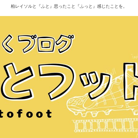
柏レイソルと『ふと』思ったこと『ふっと』感じたことを。