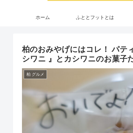
ホーム
ふととフットとは
柏のおみやげにはコレ！ パテ
シワニ 』とカシワニのお菓子
柏 グルメ