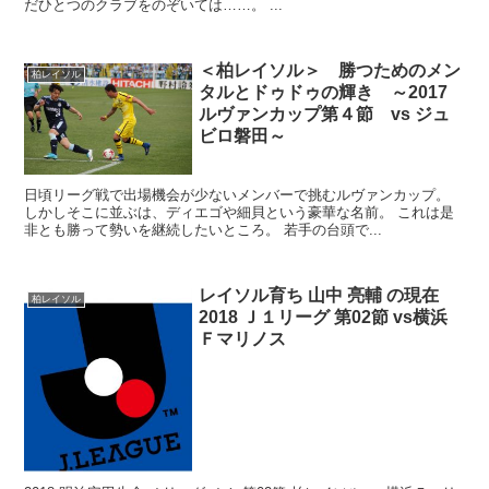
だひとつのクラブをのぞいては……。 ...
＜柏レイソル＞ 勝つためのメン
柏レイソル
タルとドゥドゥの輝き ～2017
ルヴァンカップ第４節 vs ジュ
ビロ磐田～
日頃リーグ戦で出場機会が少ないメンバーで挑むルヴァンカップ。
しかしそこに並ぶは、ディエゴや細貝という豪華な名前。 これは是
非とも勝って勢いを継続したいところ。 若手の台頭で...
レイソル育ち 山中 亮輔 の現在
柏レイソル
2018 Ｊ１リーグ 第02節 vs横浜
Ｆマリノス