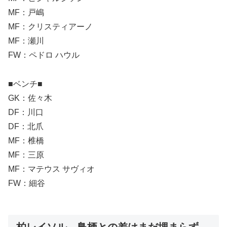
MF：戸嶋
MF：クリスティアーノ
MF：瀬川
FW：ペドロ ハウル
■ベンチ■
GK：佐々木
DF：川口
DF：北爪
MF：椎橋
MF：三原
MF：マテウス サヴィオ
FW：細谷
柏レイソル 鳥栖との差はまだ埋まらず