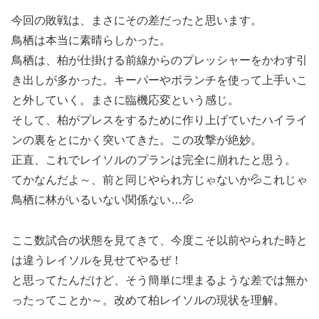
今回の敗戦は、まさにその差だったと思います。
鳥栖は本当に素晴らしかった。
鳥栖は、柏が仕掛ける前線からのプレッシャーをかわす引
き出しが多かった。キーパーやボランチを使って上手いこ
と外していく。まさに臨機応変という感じ。
そして、柏がプレスをするために作り上げていたハイライ
ンの裏をとにかく突いてきた。この攻撃が絶妙。
正直、これでレイソルのプランは完全に崩れたと思う。
てかなんだよ～、前と同じやられ方じゃないか💦これじゃ
鳥栖に林がいるいない関係ない…💦
ここ数試合の状態を見てきて、今度こそ以前やられた時と
は違うレイソルを見せてやるぜ！
と思ってたんだけど、そう簡単に埋まるような差では無か
ったってことか～。改めて柏レイソルの現状を理解。