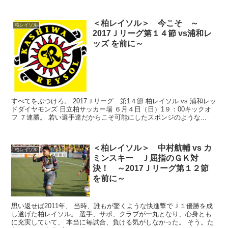
＜柏レイソル＞ 今こそ ～
柏レイソル
2017Ｊリーグ第１４節 vs浦和レ
ッズ を前に～
すべてをぶつけろ。 2017Ｊリーグ 第1４節 柏レイソル vs 浦和レッ
ドダイヤモンズ 日立柏サッカー場 ６月４日（日）1９：00キックオ
フ ７連勝。 若い選手達だからこそ可能にしたスポンジのような...
＜柏レイソル＞ 中村航輔 vs カ
柏レイソル
ミンスキー Ｊ屈指のＧＫ対
決！ ～2017Ｊリーグ第１２節
を前に～
思い返せば2011年、 当時、誰もが驚くような快進撃でＪ１優勝を成
し遂げた柏レイソル。 選手、サポ、クラブが一丸となり、心身とも
に充実していて、 本当に毎試合、負ける気がしなかった。 そう。た