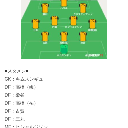
■スタメン■
GK：キムスンギュ
DF：高橋（峻）
DF：染谷
DF：高橋（祐）
DF：古賀
DF：三丸
MF：ヒシャルジソン