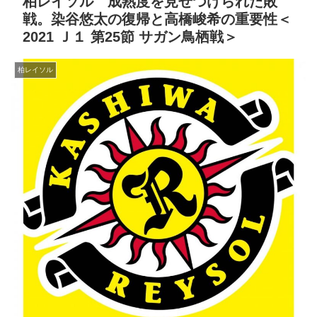
柏レイソル 成熟度を見せつけられた敗
戦。染谷悠太の復帰と高橋峻希の重要性＜
2021 Ｊ１ 第25節 サガン鳥栖戦＞
柏レイソル