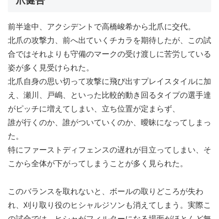
爪健吾
前半途中、アクシデントで高橋峻希から北爪に交代。
北爪の攻撃力、前へ出ていくチカラを期待したが、この試
合ではそれよりも守備のマークの受け渡しに苦労している
姿が多く見受けられた。
北爪自身の思い切って攻撃に飛び出すプレイスタイルに加
え、瀬川、戸嶋、といった比較的動き回るタイプの選手達
がピッチに増えてしまい、立ち位置が定まらず、
誰が行くのか、誰がついていくのか、曖昧になってしまっ
た。
特にファーストディフェンスの遅れが目立ってしまい、そ
こから全体が下がってしまうことが多く見られた。
このバランスを取れないと、ボールの取りどころが失わ
れ、刈り取り役のヒシャルジソンも消えてしまう。実際こ
の試合では、ヒシャがフィルターになる場面がほとんど無