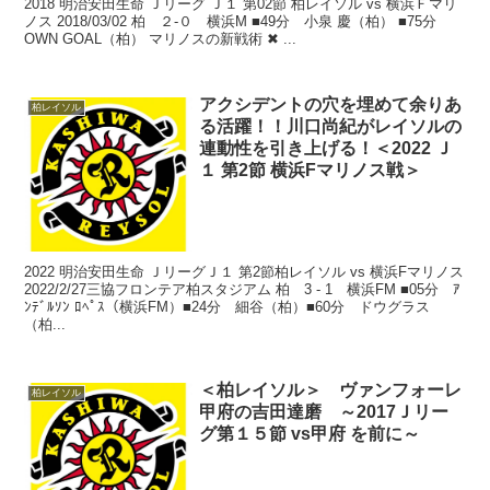
2018 明治安田生命 Ｊリーグ Ｊ１ 第02節 柏レイソル vs 横浜Ｆマリ
ノス 2018/03/02 柏 ２-０ 横浜M ■49分 小泉 慶（柏） ■75分
OWN GOAL（柏） マリノスの新戦術 ✖ ...
アクシデントの穴を埋めて余りあ
柏レイソル
る活躍！！川口尚紀がレイソルの
連動性を引き上げる！＜2022 Ｊ
１ 第2節 横浜Fマリノス戦＞
2022 明治安田生命 ＪリーグＪ１ 第2節柏レイソル vs 横浜Fマリノス
2022/2/27三協フロンテア柏スタジアム 柏 3 - 1 横浜FM ■05分 ｱ
ﾝﾃﾞﾙｿﾝ ﾛﾍﾟｽ（横浜FM）■24分 細谷（柏）■60分 ドウグラス
（柏...
＜柏レイソル＞ ヴァンフォーレ
柏レイソル
甲府の吉田達磨 ～2017Ｊリー
グ第１５節 vs甲府 を前に～