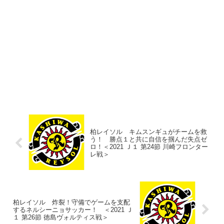
柏レイソル キムスンギュがチームを救
う！ 勝点１と共に自信を掴んだ失点ゼ
ロ！＜2021 Ｊ１ 第24節 川崎フロンター
レ戦＞
柏レイソル 炸裂！守備でゲームを支配
するネルシーニョサッカー！ ＜2021 Ｊ
１ 第26節 徳島ヴォルティス戦＞